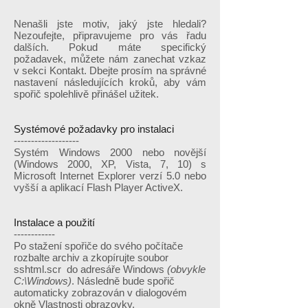
Nenašli jste motiv, jaký jste hledali?
Nezoufejte, připravujeme pro vás řadu
dalších. Pokud máte specifický
požadavek, můžete nám zanechat vzkaz
v sekci Kontakt. Dbejte prosím na správné
nastavení následujících kroků, aby vám
spořič spolehlivě přinášel užitek.
Systémové požadavky pro instalaci
-------------------
Systém Windows 2000 nebo novější
(Windows 2000, XP, Vista, 7, 10) s
Microsoft Internet Explorer verzí 5.0 nebo
vyšší a aplikací Flash Player ActiveX.
Instalace a použití
------------
Po stažení spořiče do svého počítače
rozbalte archiv a zkopírujte soubor
sshtml.scr do adresáře Windows
(obvykle
C:\Windows)
. Následně bude spořič
automaticky zobrazován v dialogovém
okně Vlastnosti obrazovky.