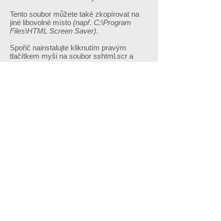
Tento soubor můžete také zkopírovat na
jiné libovolné místo
(např. C:\Program
Files\HTML Screen Saver)
.
Spořič nainstalujte kliknutím pravým
tlačítkem myši na soubor sshtml.scr a
výběrem volby Instalovat. Následně
klikněte na Nastavení a do pole URL
zadejte URL vygenerovanou naším
systémem.
Tento postup je třeba opakovat při každé
změně spořiče v dialogovém okně
Vlastnosti obrazovky.
Pokyny k instalaci jsou optimalizovány systému
Windows 7
Odinstalace
--------------
Stačí pouze vymazat soubory spořiče z