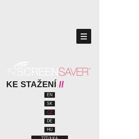
KE STAŽENÍ
//
EN
SK
CZ
DE
HU
TITULKA