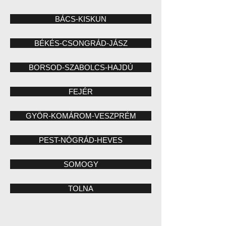
BÁCS-KISKUN
BÉKÉS-CSONGRÁD-JÁSZ
BORSOD-SZABOLCS-HAJDÚ
FEJÉR
GYÖR-KOMÁROM-VESZPRÉM
PEST-NÓGRÁD-HEVES
SOMOGY
TOLNA