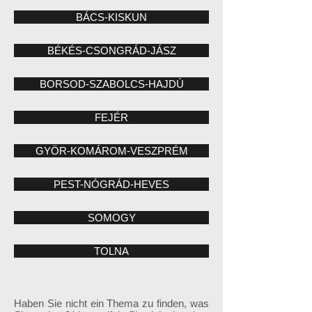
BÁCS-KISKUN
BÉKÉS-CSONGRÁD-JÁSZ
BORSOD-SZABOLCS-HAJDÚ
FEJÉR
GYÖR-KOMÁROM-VESZPRÉM
PEST-NÓGRÁD-HEVES
SOMOGY
TOLNA
Haben Sie nicht ein Thema zu finden, was